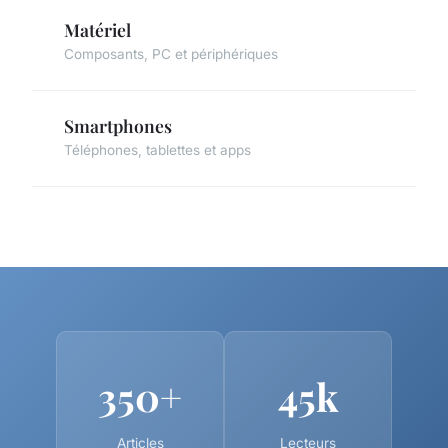
Matériel
Composants, PC et périphériques
Smartphones
Téléphones, tablettes et apps
350+
45k
Articles
Lecteurs