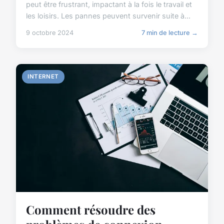
peut être frustrant, impactant à la fois le travail et
les loisirs. Les pannes peuvent survenir suite à...
9 octobre 2024
7 min de lecture →
INTERNET
Comment résoudre des