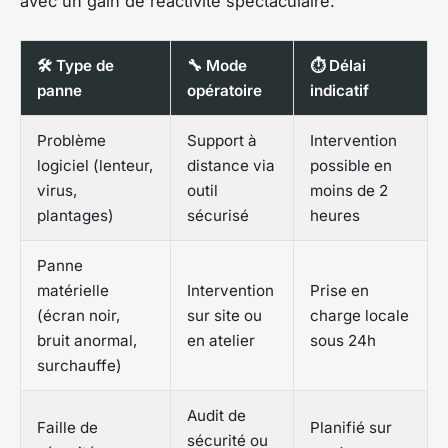
avec un gain de réactivité spectaculaire.
🛠️ Type de
🔧 Mode
⏱️ Délai
panne
opératoire
indicatif
Problème
Support à
Intervention
logiciel (lenteur,
distance via
possible en
virus,
outil
moins de 2
plantages)
sécurisé
heures
Panne
matérielle
Intervention
Prise en
(écran noir,
sur site ou
charge locale
bruit anormal,
en atelier
sous 24h
surchauffe)
Audit de
Faille de
Planifié sur
sécurité ou